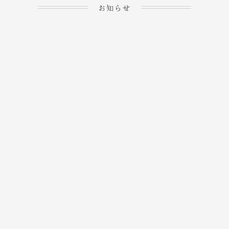
お知らせ
2023.04.15
ホームぺージを公開しま
→
した！
2023.04.20
WEBでのご予約＆事前
決済が可能となりまし
→
た！
もっと見る