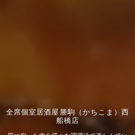
全席個室居酒屋 勝駒（かちこま）西
船橋店