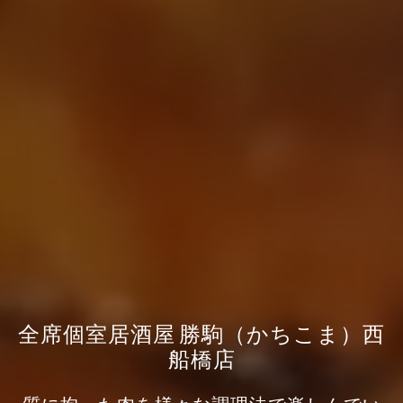
全席個室居酒屋 勝駒（かちこま）西
船橋店