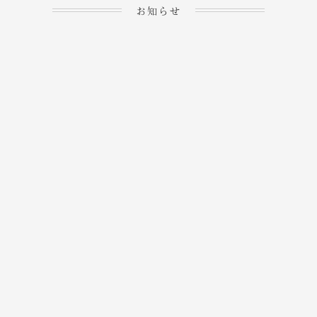
お知らせ
2023.04.15
ホームぺージを公開しま
→
した！
2023.04.20
WEBでのご予約＆事前
決済が可能となりまし
→
た！
もっと見る