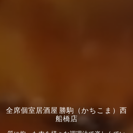
全席個室居酒屋 勝駒（かちこま）西
船橋店