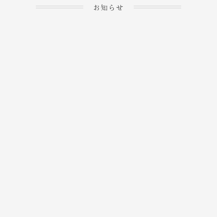
お知らせ
2023.04.15
ホームぺージを公開しま
→
した！
2023.04.20
WEBでのご予約＆事前
決済が可能となりまし
→
た！
もっと見る