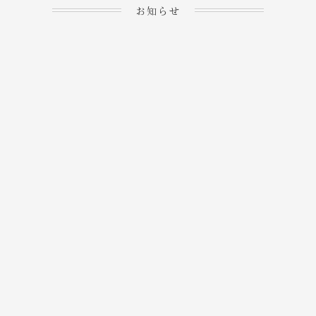
お知らせ
2023.04.15
ホームぺージを公開しま
→
した！
2023.04.20
WEBでのご予約＆事前
決済が可能となりまし
→
た！
もっと見る