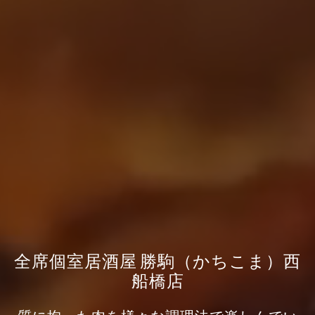
全席個室居酒屋 勝駒（かちこま）西
船橋店