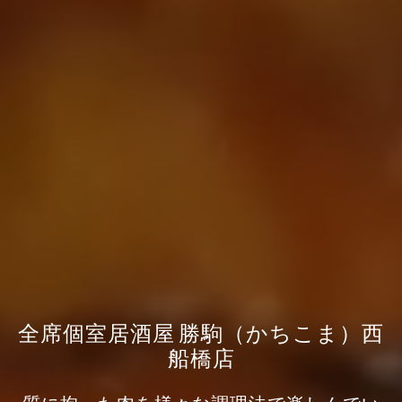
全席個室居酒屋 勝駒（かちこま）西
船橋店