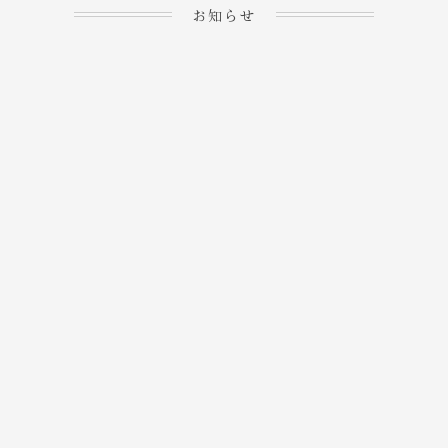
お知らせ
2023.04.15
ホームぺージを公開しま
→
した！
2023.04.20
WEBでのご予約＆事前
決済が可能となりまし
→
た！
もっと見る