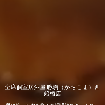
全席個室居酒屋 勝駒（かちこま）西
船橋店