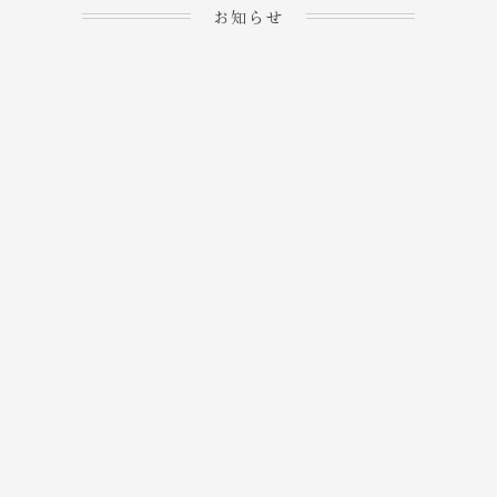
お知らせ
2023.04.15
ホームぺージを公開しま
→
した！
2023.04.20
WEBでのご予約＆事前
決済が可能となりまし
→
た！
もっと見る