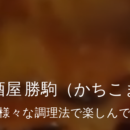
酒屋 勝駒（かちこ
様々な調理法で楽しん