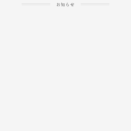
お知らせ
2023.04.15
ホームぺージを公開しま
→
した！
2023.04.20
WEBでのご予約＆事前
決済が可能となりまし
→
た！
もっと見る