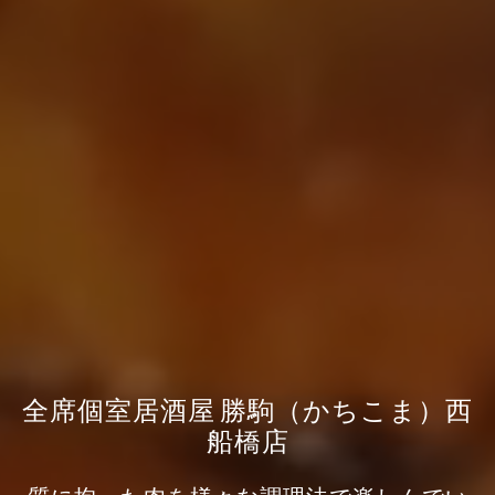
全席個室居酒屋 勝駒（かちこま）西
船橋店