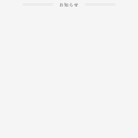
お知らせ
2023.04.15
ホームぺージを公開しま
→
した！
2023.04.20
WEBでのご予約＆事前
決済が可能となりまし
→
た！
もっと見る