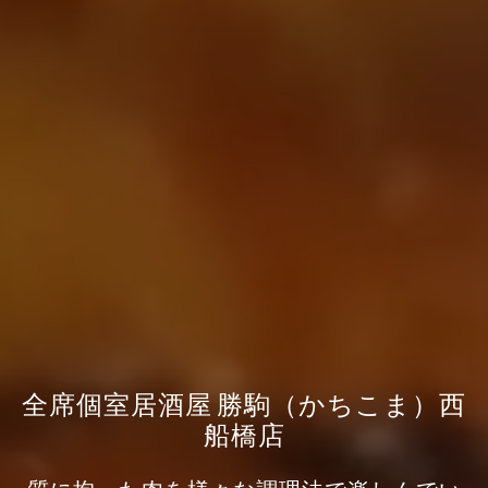
全席個室居酒屋 勝駒（かちこま）西
船橋店