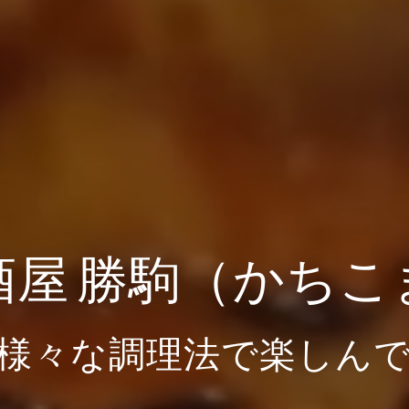
酒屋 勝駒（かちこ
様々な調理法で楽しん