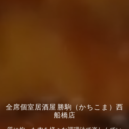
全席個室居酒屋 勝駒（かちこま）西
船橋店