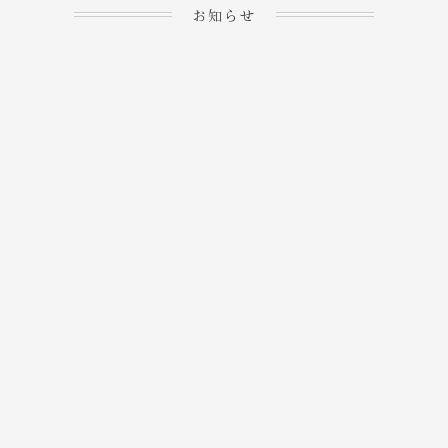
お知らせ
2023.04.15
ホームぺージを公開しま
→
した！
2023.04.20
WEBでのご予約＆事前
決済が可能となりまし
→
た！
もっと見る