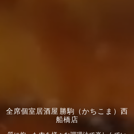
全席個室居酒屋 勝駒（かちこま）西
船橋店