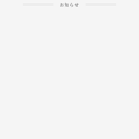
お知らせ
2023.04.15
ホームぺージを公開しま
→
した！
2023.04.20
WEBでのご予約＆事前
決済が可能となりまし
→
た！
もっと見る