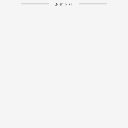
お知らせ
2023.04.15
ホームぺージを公開しま
→
した！
2023.04.20
WEBでのご予約＆事前
決済が可能となりまし
→
た！
もっと見る