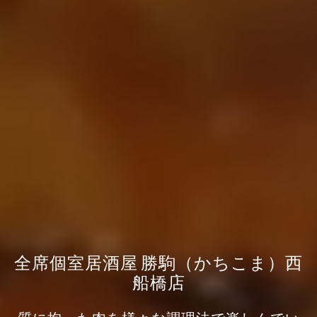
全席個室居酒屋 勝駒（かちこま）西
船橋店