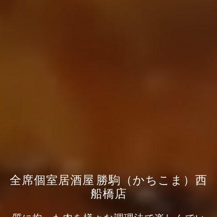
全席個室居酒屋 勝駒（かちこま）西
船橋店