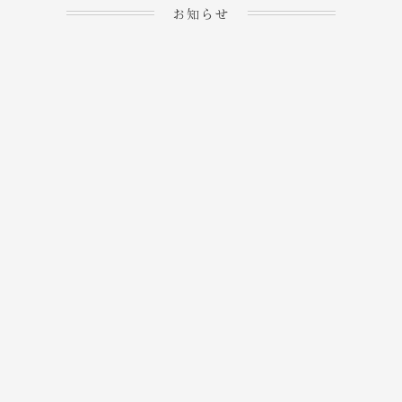
お知らせ
2023.04.15
ホームぺージを公開しま
→
した！
2023.04.20
WEBでのご予約＆事前
決済が可能となりまし
→
た！
もっと見る