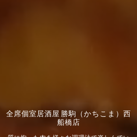
全席個室居酒屋 勝駒（かちこま）西
船橋店