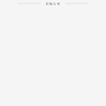
お知らせ
2023.04.15
ホームぺージを公開しま
→
した！
2023.04.20
WEBでのご予約＆事前
決済が可能となりまし
→
た！
もっと見る