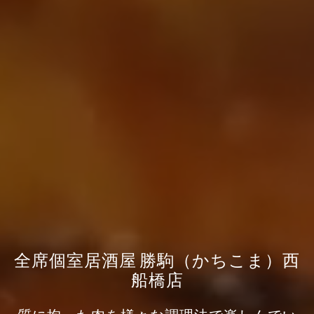
全席個室居酒屋 勝駒（かちこま）西
船橋店