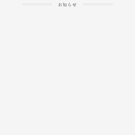
お知らせ
2023.04.15
ホームぺージを公開しま
→
した！
2023.04.20
WEBでのご予約＆事前
決済が可能となりまし
→
た！
もっと見る