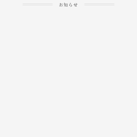
お知らせ
2023.04.15
ホームぺージを公開しま
→
した！
2023.04.20
WEBでのご予約＆事前
決済が可能となりまし
→
た！
もっと見る