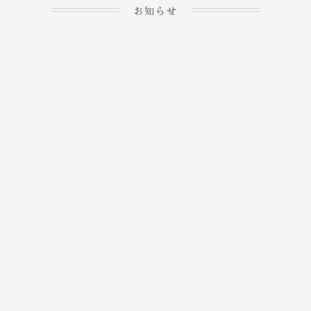
お知らせ
2023.04.15
ホームぺージを公開しま
→
した！
2023.04.20
WEBでのご予約＆事前
決済が可能となりまし
→
た！
もっと見る