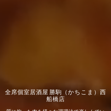
全席個室居酒屋 勝駒（かちこま）西
船橋店