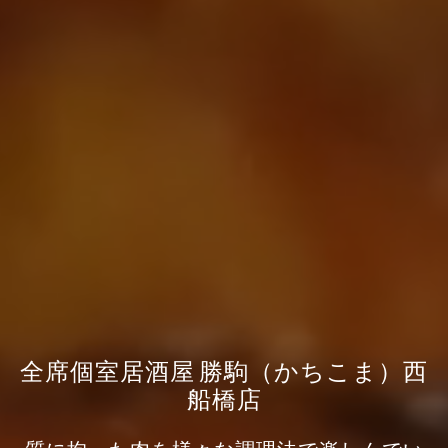
全席個室居酒屋 勝駒（かちこま）西
船橋店