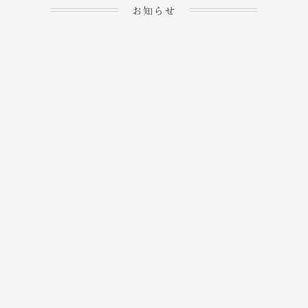
お知らせ
2023.04.15
ホームぺージを公開しま
→
した！
2023.04.20
WEBでのご予約＆事前
決済が可能となりまし
→
た！
もっと見る