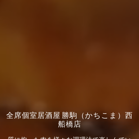
全席個室居酒屋 勝駒（かちこま）西
船橋店