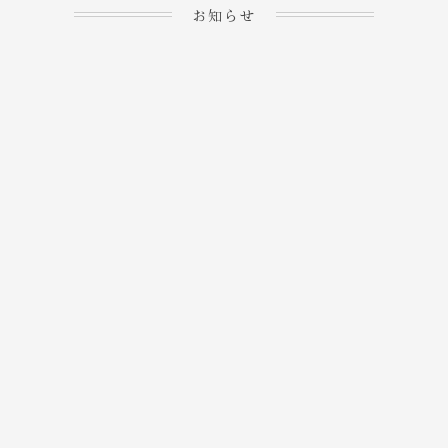
お知らせ
2023.04.15
ホームぺージを公開しま
→
した！
2023.04.20
WEBでのご予約＆事前
決済が可能となりまし
→
た！
もっと見る