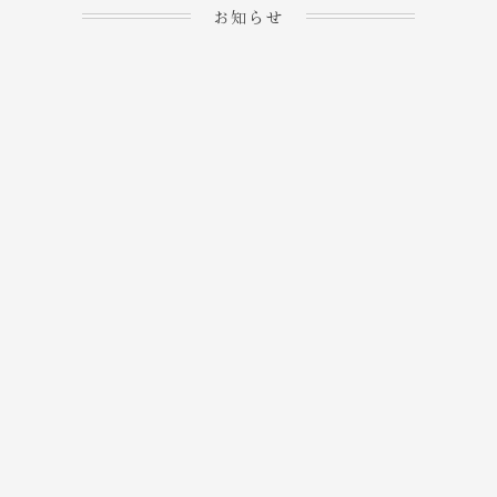
お知らせ
2023.04.15
ホームぺージを公開しま
→
した！
2023.04.20
WEBでのご予約＆事前
決済が可能となりまし
→
た！
もっと見る