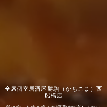
全席個室居酒屋 勝駒（かちこま）西
船橋店