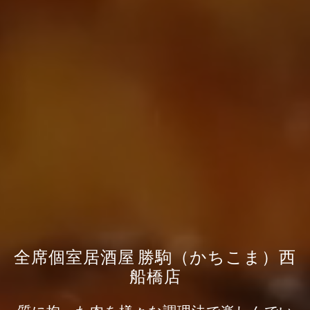
全席個室居酒屋 勝駒（かちこま）西
船橋店