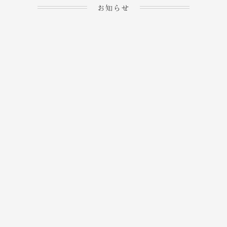
お知らせ
2023.04.15
ホームぺージを公開しま
→
した！
2023.04.20
WEBでのご予約＆事前
決済が可能となりまし
→
た！
もっと見る