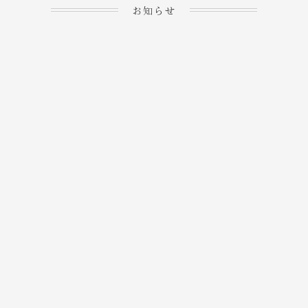
お知らせ
2023.04.15
ホームぺージを公開しま
→
した！
2023.04.20
WEBでのご予約＆事前
決済が可能となりまし
→
た！
もっと見る