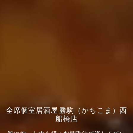
全席個室居酒屋 勝駒（かちこま）西
船橋店